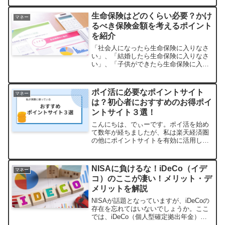
動車保険。その自動車保険業界では、CM
で多くのネット保険会社（ダイレクト損
生命保険はどのくらい必要？かけ
マネー
保）がPRをして、自動...
るべき保険金額を考えるポイント
を紹介
「社会人になったら生命保険に入りなさ
い」、「結婚したら生命保険に入りなさ
い」、「子供ができたら生命保険に入り
なさい」。一度は耳にしたことのあるフ
レーズではないでしょうか。そのような
人生の節目で生命保険に加入をしようと
ポイ活に必要なポイントサイト
マネー
決断する人は多いと思いま...
は？初心者におすすめのお得ポイ
ントサイト３選！
こんにちは、でぃーです。ポイ活を始め
て数年が経ちましたが、私は楽天経済圏
の他にポイントサイトを有効に活用して
ポイントを溜めています。しかし、「ポ
イントサイトって何なの？」と言われる
ことがよくあり、ポイントサイトの認知
NISAに負けるな！iDeCo（イデ
マネー
度が非常に少ないと感じて...
コ）のここが凄い！メリット・デ
メリットを解説
NISAが話題となっていますが、iDeCoの
存在を忘れてはいないでしょうか。ここ
では、iDeCo（個人型確定拠出年金）の
メリットとデメリットを解説していま