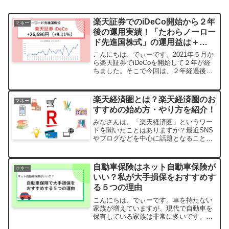
楽天証券でのiDeCo開始から２年
マネー
後の運用実績！「たわらノーロー
ド先進国株式」の運用益は＋
26,696円
こんにちは、でぃーです。2021年５月か
ら楽天証券でiDeCoを開始して２年が経
ちました。そこで今回は、２年経過後の
iDeCo進捗運用状況をご報告いたしま
す。関連記事✓ NISAに負けるな！
iDeCo（イデコ）のここが凄い！メリッ
楽天経済圏とは？楽天経済圏のお
マネー
ト・デメリ...
すすめの始め方・やり方を紹介！
みなさんは、「楽天経済圏」というワー
ドを聞いたことはありますか？最近SNS
やブログなどを中心に話題となることが
多い「●●経済圏」の発祥ともいわれる楽
天経済圏。そもそも楽天経済圏とはどの
ようなものなのでしょうか？そして楽天
自動車保険はネット自動車保険が
マネー
経済圏を始め方はどのようなものなので
いい？私が大手損保をおすすめす
しょうか。楽天経済圏歴３年ほどの私が
る５つの理由
楽天経済圏の概要と2023年最新版の楽天
経済圏の始め方を初心者向けに解説しま
こんにちは、でぃーです。車を持たない
す。
家族が増えていますが、現代で自動車を
保有している家族は非常に多いです。車
を持っていれば基本的に加入するのが自