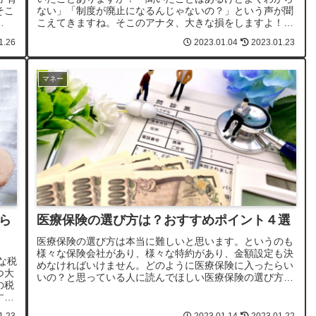
そこ
ない」「制度が廃止になるんじゃないの？」という声が聞
こえてきますね。そこのアナタ、大きな損をしますよ！制
度の内容を理解しておらず、あ...
1.26
2023.01.04
2023.01.23
マネー
ら
医療保険の選び方は？おすすめポイント４選
医療保険の選び方は本当に難しいと思います。というのも
様々な保険会社があり、様々な特約があり、金額設定も決
な税
めなければいけません。どのように医療保険に入ったらい
つ大
いの？と思っている人に読んでほしい医療保険の選び方を
の税
解説します。
す。