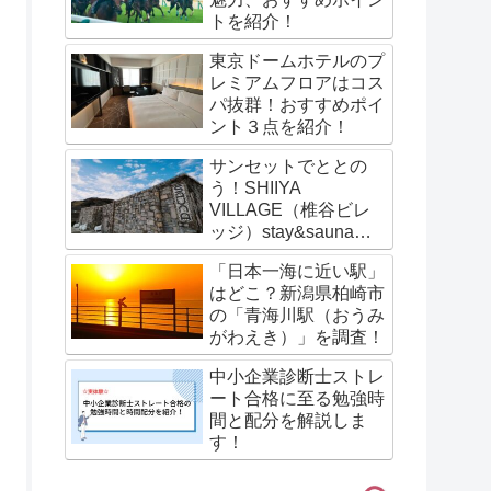
トを紹介！
東京ドームホテルのプ
レミアムフロアはコス
パ抜群！おすすめポイ
ント３点を紹介！
サンセットでととの
う！SHIIYA
VILLAGE（椎谷ビレ
ッジ）stay&saunaの
サウナ体験談を紹介！
「日本一海に近い駅」
はどこ？新潟県柏崎市
の「青海川駅（おうみ
がわえき）」を調査！
中小企業診断士ストレ
ート合格に至る勉強時
間と配分を解説しま
す！