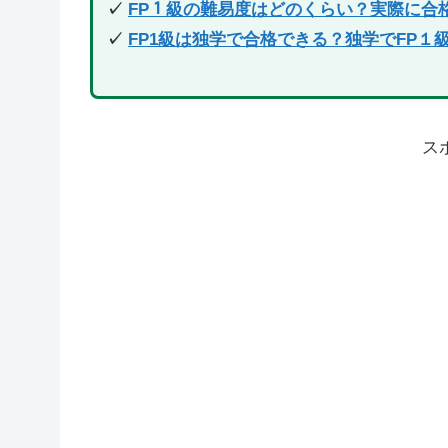
✓
FP１級の難易度はどのくらい？実際に合
✓
FP1級は独学で合格できる？独学でFP
ス