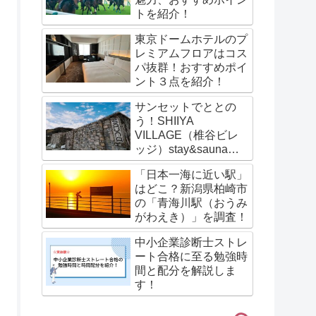
トを紹介！
東京ドームホテルのプ
レミアムフロアはコス
パ抜群！おすすめポイ
ント３点を紹介！
サンセットでととの
う！SHIIYA
VILLAGE（椎谷ビレ
ッジ）stay&saunaの
サウナ体験談を紹介！
「日本一海に近い駅」
はどこ？新潟県柏崎市
の「青海川駅（おうみ
がわえき）」を調査！
中小企業診断士ストレ
ート合格に至る勉強時
間と配分を解説しま
す！