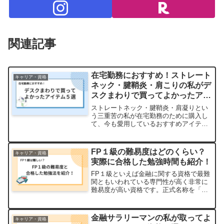
関連記事
在宅勤務におすすめ！ストレート
キャリア・資格
ネック・腱鞘炎・肩こりの私がデ
スクまわりで買ってよかったアイ
テム５選
ストレートネック・腱鞘炎・肩凝りとい
う三重苦の私が在宅勤務のために購入し
て、今も愛用しているおすすめアイテム
５選を紹介します！
FP１級の難易度はどのくらい？
キャリア・資格
実際に合格した勉強時間も紹介！
FP１級といえば金融に関する資格で最難
関ともいわれている専門性が高く非常に
難易度が高い資格です。正式名称を「フ
ァイナンシャル・プランニング技能士１
級」といい、「一般社団法人金融財政事
情研究会」と「日本FP協会」のそれぞれ
金融サラリーマンの私が取ってよ
キャリア・資格
で取得することが可能...