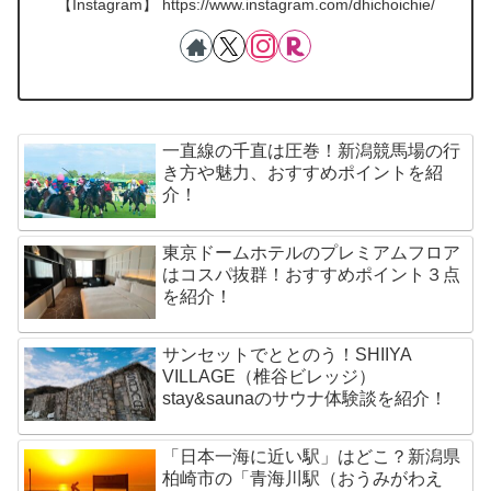
【Instagram】 https://www.instagram.com/dhichoichie/
一直線の千直は圧巻！新潟競馬場の行
き方や魅力、おすすめポイントを紹
介！
東京ドームホテルのプレミアムフロア
はコスパ抜群！おすすめポイント３点
を紹介！
サンセットでととのう！SHIIYA
VILLAGE（椎谷ビレッジ）
stay&saunaのサウナ体験談を紹介！
「日本一海に近い駅」はどこ？新潟県
柏崎市の「青海川駅（おうみがわえ