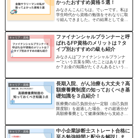
かったおすすめ資格５選！
みなさんこんにちは。でぃーです。私は
学生時代から資格の勉強をそれなりに取
り組んできました。その結果として金融
機関に就職し、その同期の中でもTOPレ
ベルの資格保有者になりました。資格は
知識を得ることはもちろんのこと、他者
ファイナンシャルプランナーと呼
キャリア・資格
からの評価を与えてくれ...
ばれるFP資格のメリットは？タ
イプ別おすすめの級も紹介
みなさんは”ファイナンシャルプランナ
ー”という言葉を聞いたことはあります
か？お金の知識がたくさんあるというイ
メージのファイナンシャルプランナーで
すが、実際にファイナンシャルプランナ
ーという資格があるわけではありませ
長期入院、がん治療も大丈夫？高
キャリア・資格
ん。みなさんがFPと呼んで...
額療養費制度の知っておくべき基
礎知識を３点紹介！
医療費の自己負担分が一定額（自己負担
限度額）を超過した場合、その超過分が
高額療養費として健康保険から支給され
る仕組である高額療養費制度。その高額
療養費制度で最低限知っておくべき知識
を３点簡潔にわかりやすく紹介します！
中小企業診断士ストレート合格に
キャリア・資格
至る勉強時間と配分を解説しま