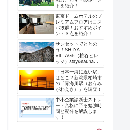
トを紹介！
東京ドームホテルのプ
レミアムフロアはコス
パ抜群！おすすめポイ
ント３点を紹介！
サンセットでととの
う！SHIIYA
VILLAGE（椎谷ビレ
ッジ）stay&saunaの
サウナ体験談を紹介！
「日本一海に近い駅」
はどこ？新潟県柏崎市
の「青海川駅（おうみ
がわえき）」を調査！
中小企業診断士ストレ
ート合格に至る勉強時
間と配分を解説しま
す！