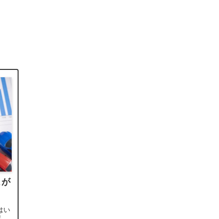
こが
はい
年