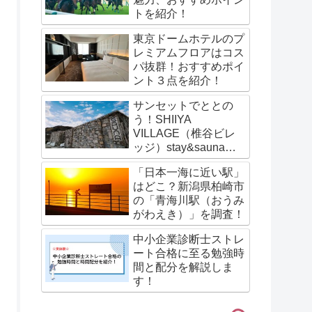
トを紹介！
東京ドームホテルのプ
レミアムフロアはコス
パ抜群！おすすめポイ
ント３点を紹介！
サンセットでととの
う！SHIIYA
VILLAGE（椎谷ビレ
ッジ）stay&saunaの
サウナ体験談を紹介！
「日本一海に近い駅」
はどこ？新潟県柏崎市
の「青海川駅（おうみ
がわえき）」を調査！
中小企業診断士ストレ
ート合格に至る勉強時
間と配分を解説しま
す！